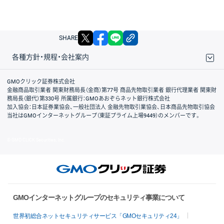
X
facebook
LINE
リンクをコピー
SHARE
各種方針・規程・会社案内
取引規程・約款
サイトマップ
その他のご案内
個人情報保護方針
最良執行方針
サイトのご利用について
ディスクレイマー
信託保全
リスク説明
会社案内
GMOクリック証券株式会社
金融商品取引業者 関東財務局長（金商）第77号 商品先物取引業者 銀行代理業者 関東財
務局長（銀代）第330号 所属銀行：GMOあおぞらネット銀行株式会社
加入協会：日本証券業協会、一般社団法人 金融先物取引業協会、日本商品先物取引協会
当社はGMOインターネットグループ（東証プライム上場9449）のメンバーです。
© GMO CLICK Securities, Inc.
GMOインターネットグループのセキュリティ事業について
世界初総合ネットセキュリティサービス「GMOセキュリティ24」