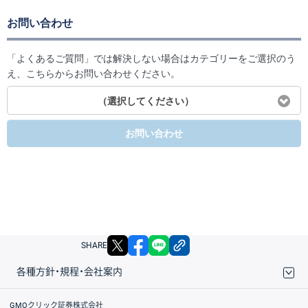
お問い合わせ
「よくあるご質問」では解決しない場合はカテゴリーをご選択のう
え、こちらからお問い合わせください。
（選択してください）
お問い合わせ
X
facebook
LINE
リンクをコピー
SHARE
各種方針・規程・会社案内
取引規程・約款
サイトマップ
その他のご案内
個人情報保護方針
最良執行方針
サイトのご利用について
ディスクレイマー
信託保全
リスク説明
会社案内
GMOクリック証券株式会社