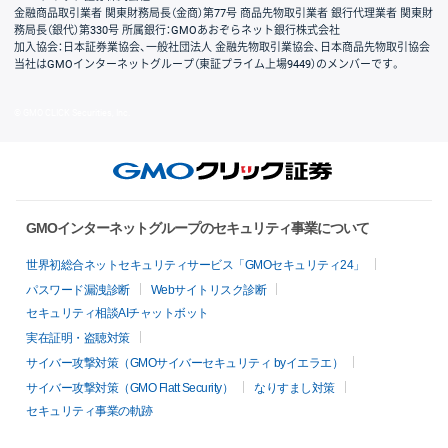
金融商品取引業者 関東財務局長（金商）第77号 商品先物取引業者 銀行代理業者 関東財
務局長（銀代）第330号 所属銀行：GMOあおぞらネット銀行株式会社
加入協会：日本証券業協会、一般社団法人 金融先物取引業協会、日本商品先物取引協会
当社はGMOインターネットグループ（東証プライム上場9449）のメンバーです。
© GMO CLICK Securities, Inc.
GMOインターネットグループのセキュリティ事業について
世界初総合ネットセキュリティサービス「GMOセキュリティ24」
パスワード漏洩診断
Webサイトリスク診断
セキュリティ相談AIチャットボット
実在証明・盗聴対策
サイバー攻撃対策（GMOサイバーセキュリティ byイエラエ）
サイバー攻撃対策（GMO Flatt Security）
なりすまし対策
セキュリティ事業の軌跡