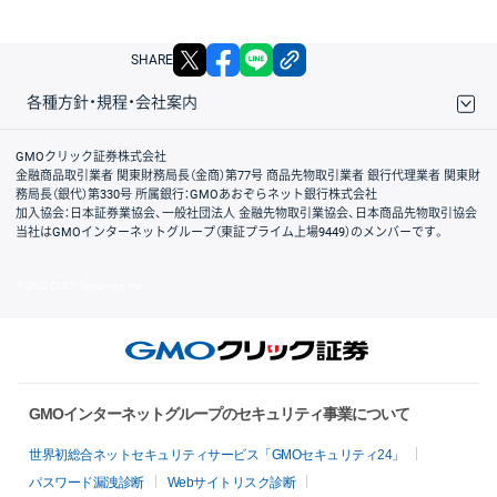
X
facebook
LINE
リンクをコピー
SHARE
各種方針・規程・会社案内
取引規程・約款
サイトマップ
その他のご案内
個人情報保護方針
最良執行方針
サイトのご利用について
ディスクレイマー
信託保全
リスク説明
会社案内
GMOクリック証券株式会社
金融商品取引業者 関東財務局長（金商）第77号 商品先物取引業者 銀行代理業者 関東財
務局長（銀代）第330号 所属銀行：GMOあおぞらネット銀行株式会社
加入協会：日本証券業協会、一般社団法人 金融先物取引業協会、日本商品先物取引協会
当社はGMOインターネットグループ（東証プライム上場9449）のメンバーです。
© GMO CLICK Securities, Inc.
GMOインターネットグループのセキュリティ事業について
世界初総合ネットセキュリティサービス「GMOセキュリティ24」
パスワード漏洩診断
Webサイトリスク診断