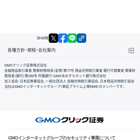
X
facebook
LINE
リンクをコピー
SHARE
各種方針・規程・会社案内
取引規程・約款
サイトマップ
その他のご案内
個人情報保護方針
最良執行方針
サイトのご利用について
ディスクレイマー
信託保全
リスク説明
会社案内
GMOクリック証券株式会社
金融商品取引業者 関東財務局長（金商）第77号 商品先物取引業者 銀行代理業者 関東財
務局長（銀代）第330号 所属銀行：GMOあおぞらネット銀行株式会社
加入協会：日本証券業協会、一般社団法人 金融先物取引業協会、日本商品先物取引協会
当社はGMOインターネットグループ（東証プライム上場9449）のメンバーです。
© GMO CLICK Securities, Inc.
GMOインターネットグループのセキュリティ事業について