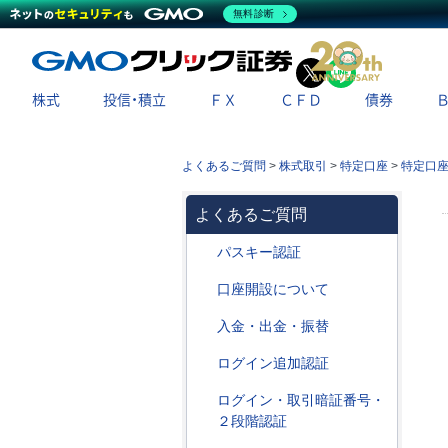
無料診断
X
LINE
株式
投信・積立
ＦＸ
ＣＦＤ
債券
よくあるご質問
>
株式取引
>
特定口座
>
特定口
よくあるご質問
パスキー認証
口座開設について
入金・出金・振替
ログイン追加認証
ログイン・取引暗証番号・
２段階認証