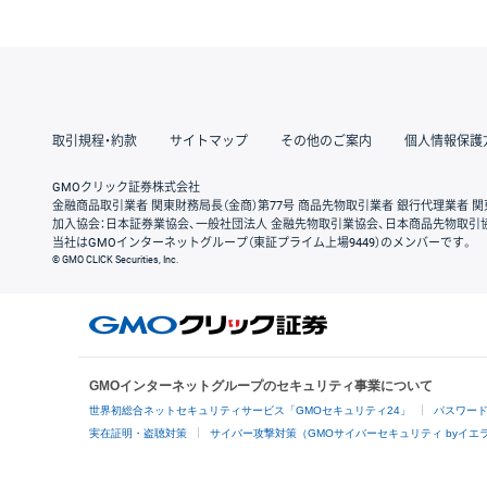
取引規程・約款
サイトマップ
その他のご案内
個人情報保護
GMOクリック証券株式会社
金融商品取引業者 関東財務局長（金商）第77号 商品先物取引業者 銀行代理業者 関
加入協会：日本証券業協会、一般社団法人 金融先物取引業協会、日本商品先物取引
当社はGMOインターネットグループ（東証プライム上場9449）のメンバーです。
© GMO CLICK Securities, Inc.
GMOインターネットグループのセキュリティ事業について
世界初総合ネットセキュリティサービス「GMOセキュリティ24」
パスワー
実在証明・盗聴対策
サイバー攻撃対策（GMOサイバーセキュリティ byイエ