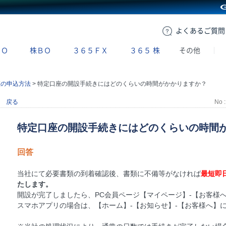
GMOクリック証券
よくある
ご質問
ＢＯ
株ＢＯ
３６５ＦＸ
３６５
株
その他
座の申込方法
>
特定口座の開設手続きにはどのくらいの時間がかかりますか？
戻る
No :
特定口座の開設手続きにはどのくらいの時間
回答
当社にて必要書類の到着確認後、書類に不備等がなければ
最短即
たします。
開設が完了しましたら、PC会員ページ【マイページ】-【お客様
スマホアプリの場合は、【ホーム】-【お知らせ】-【お客様へ】