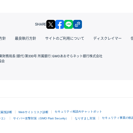
X
facebook
LINE
リンクをコピー
SHARE
方針
最良執行方針
サイトのご利用について
ディスクレイマー
東財務局長（銀代）第330号 所属銀行：GMOあおぞらネット銀行株式会社
協会
GMOクリック証券
セキュリティ相談AIチャットボット
ド漏洩診断
Webサイトリスク診断
セキュリティ事業の軌
ラエ）
サイバー攻撃対策（GMO Flatt Security）
なりすまし対策