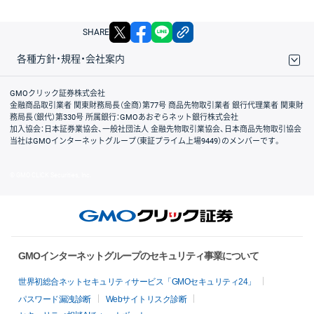
X
facebook
LINE
リンクをコピー
SHARE
各種方針・規程・会社案内
取引規程・約款
サイトマップ
その他のご案内
個人情報保護方針
最良執行方針
サイトのご利用について
ディスクレイマー
信託保全
リスク説明
会社案内
GMOクリック証券株式会社
金融商品取引業者 関東財務局長（金商）第77号 商品先物取引業者 銀行代理業者 関東財
務局長（銀代）第330号 所属銀行：GMOあおぞらネット銀行株式会社
加入協会：日本証券業協会、一般社団法人 金融先物取引業協会、日本商品先物取引協会
当社はGMOインターネットグループ（東証プライム上場9449）のメンバーです。
© GMO CLICK Securities, Inc.
GMOインターネットグループのセキュリティ事業について
世界初総合ネットセキュリティサービス「GMOセキュリティ24」
パスワード漏洩診断
Webサイトリスク診断