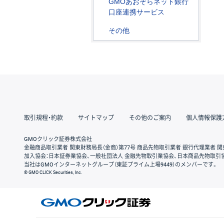
GMOあおぞらネット銀行
口座連携サービス
その他
取引規程・約款
サイトマップ
その他のご案内
個人情報保護
GMOクリック証券株式会社
金融商品取引業者 関東財務局長（金商）第77号 商品先物取引業者 銀行代理業者 関
加入協会：日本証券業協会、一般社団法人 金融先物取引業協会、日本商品先物取引
当社はGMOインターネットグループ（東証プライム上場9449）のメンバーです。
© GMO CLICK Securities, Inc.