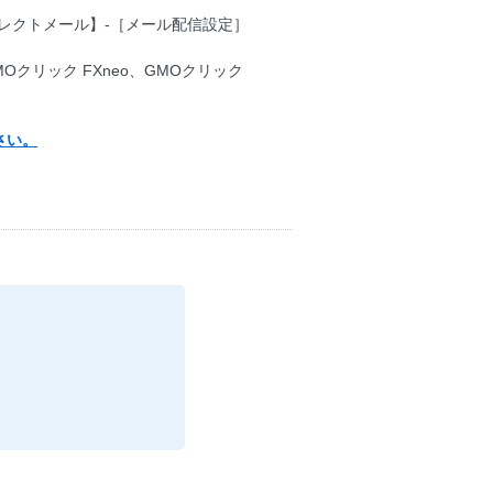
レクトメール】-［メール配信設定］
MOクリック FXneo、GMOクリック
さい。