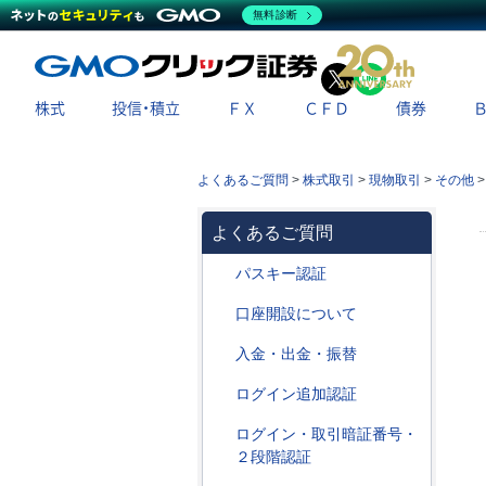
無料診断
X
LINE
株式
投信・積立
ＦＸ
ＣＦＤ
債券
よくあるご質問
>
株式取引
>
現物取引
>
その他
よくあるご質問
パスキー認証
口座開設について
入金・出金・振替
ログイン追加認証
ログイン・取引暗証番号・
２段階認証