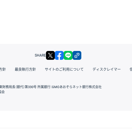
X
facebook
LINE
リンクをコピー
SHARE
方針
最良執行方針
サイトのご利用について
ディスクレイマー
東財務局長（銀代）第330号 所属銀行：GMOあおぞらネット銀行株式会社
協会
GMOクリック証券