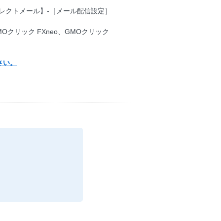
レクトメール】-［メール配信設定］
MOクリック FXneo、GMOクリック
さい。