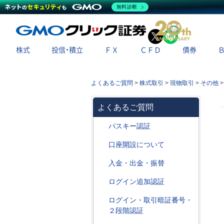
無料診断
X
LINE
株式
投信・積立
ＦＸ
ＣＦＤ
債券
よくあるご質問
>
株式取引
>
現物取引
>
その他
よくあるご質問
パスキー認証
口座開設について
入金・出金・振替
ログイン追加認証
ログイン・取引暗証番号・
２段階認証