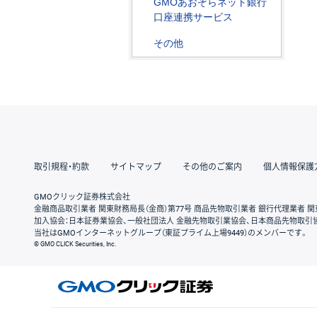
GMOあおぞらネット銀行
口座連携サービス
その他
取引規程・約款
サイトマップ
その他のご案内
個人情報保護
GMOクリック証券株式会社
金融商品取引業者 関東財務局長（金商）第77号 商品先物取引業者 銀行代理業者 関
加入協会：日本証券業協会、一般社団法人 金融先物取引業協会、日本商品先物取引
当社はGMOインターネットグループ（東証プライム上場9449）のメンバーです。
© GMO CLICK Securities, Inc.