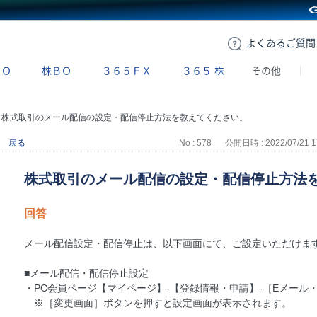
GMOクリック証券
よくある
ご質問
ＢＯ
株ＢＯ
３６５ＦＸ
３６５
株
その他
>
株式取引のメール配信の設定・配信停止方法を教えてください。
戻る
No : 578
公開日時 : 2022/07/21 1
株式取引のメール配信の設定・配信停止方法
回答
メール配信設定・配信停止は、以下画面にて、ご設定いただけま
■メール配信・配信停止設定
・PC会員ページ【マイページ】-【登録情報・申請】-［Eメール
※［変更画面］ボタンを押すと設定画面が表示されます。