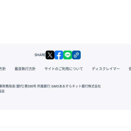
X
facebook
LINE
リンクをコピー
SHARE
方針
最良執行方針
サイトのご利用について
ディスクレイマー
東財務局長（銀代）第330号 所属銀行：GMOあおぞらネット銀行株式会社
協会
GMOクリック証券