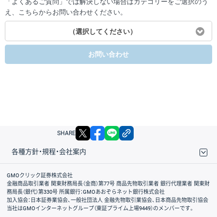
「よくあるご質問」では解決しない場合はカテゴリーをご選択のう
え、こちらからお問い合わせください。
（選択してください）
お問い合わせ
X
facebook
LINE
リンクをコピー
SHARE
各種方針・規程・会社案内
取引規程・約款
サイトマップ
その他のご案内
個人情報保護方針
最良執行方針
サイトのご利用について
ディスクレイマー
信託保全
リスク説明
会社案内
GMOクリック証券株式会社
金融商品取引業者 関東財務局長（金商）第77号 商品先物取引業者 銀行代理業者 関東財
務局長（銀代）第330号 所属銀行：GMOあおぞらネット銀行株式会社
加入協会：日本証券業協会、一般社団法人 金融先物取引業協会、日本商品先物取引協会
当社はGMOインターネットグループ（東証プライム上場9449）のメンバーです。