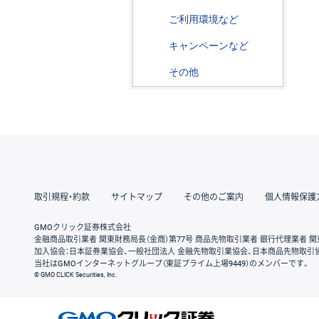
ご利用環境など
キャンペーンなど
その他
取引規程・約款
サイトマップ
その他のご案内
個人情報保護
GMOクリック証券株式会社
金融商品取引業者 関東財務局長（金商）第77号 商品先物取引業者 銀行代理業者 関
加入協会：日本証券業協会、一般社団法人 金融先物取引業協会、日本商品先物取引
当社はGMOインターネットグループ（東証プライム上場9449）のメンバーです。
© GMO CLICK Securities, Inc.