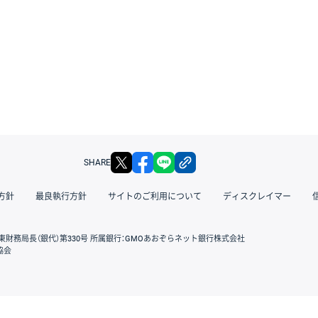
X
facebook
LINE
リンクをコピー
SHARE
方針
最良執行方針
サイトのご利用について
ディスクレイマー
東財務局長（銀代）第330号 所属銀行：GMOあおぞらネット銀行株式会社
協会
GMOクリック証券