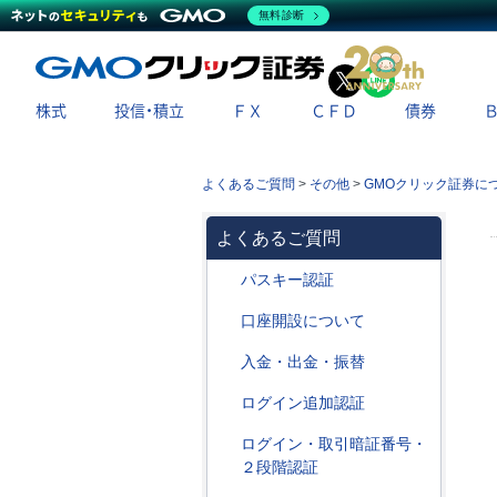
無料診断
X
LINE
株式
投信・積立
ＦＸ
ＣＦＤ
債券
よくあるご質問
>
その他
>
GMOクリック証券に
よくあるご質問
パスキー認証
口座開設について
入金・出金・振替
ログイン追加認証
ログイン・取引暗証番号・
２段階認証