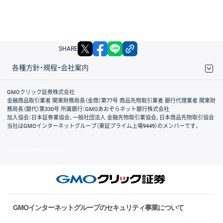
X
facebook
LINE
リンクをコピー
SHARE
各種方針・規程・会社案内
取引規程・約款
サイトマップ
その他のご案内
個人情報保護方針
最良執行方針
サイトのご利用について
ディスクレイマー
信託保全
リスク説明
会社案内
GMOクリック証券株式会社
金融商品取引業者 関東財務局長（金商）第77号 商品先物取引業者 銀行代理業者 関東財
務局長（銀代）第330号 所属銀行：GMOあおぞらネット銀行株式会社
加入協会：日本証券業協会、一般社団法人 金融先物取引業協会、日本商品先物取引協会
当社はGMOインターネットグループ（東証プライム上場9449）のメンバーです。
© GMO CLICK Securities, Inc.
GMOインターネットグループのセキュリティ事業について