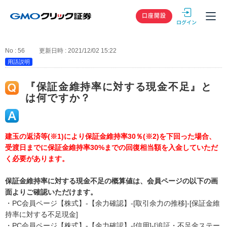
GMOクリック
口座開設
No : 56
更新日時 : 2021/12/02 15:22
用語説明
『保証金維持率に対する現金不足』と
は何ですか？
建玉の返済等(※1)により保証金維持率30％(※2)を下回った場合、
受渡日までに保証金維持率30%までの回復相当額を入金していただ
く必要があります。
保証金維持率に対する現金不足の概算値は、会員ページの以下の画
面よりご確認いただけます。
・PC会員ページ【株式】-【余力確認】-[取引余力の推移]-[保証金維
持率に対する不足現金]
・PC会員ページ【株式】-【余力確認】-[信用]-[追証・不足金ステー