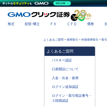
無料診断
X
LINE
株式
投信・積立
ＦＸ
ＣＦＤ
債券
よくあるご質問
>
債券取引
>
外国債券取引
>
取
よくあるご質問
パスキー認証
口座開設について
入金・出金・振替
ログイン追加認証
ログイン・取引暗証番号・
２段階認証