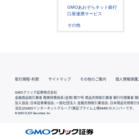
GMOあおぞらネット銀行
口座連携サービス
その他
取引規程・約款
サイトマップ
その他のご案内
個人情報保護
GMOクリック証券株式会社
金融商品取引業者 関東財務局長（金商）第77号 商品先物取引業者 銀行代理業者 関
加入協会：日本証券業協会、一般社団法人 金融先物取引業協会、日本商品先物取引
当社はGMOインターネットグループ（東証プライム上場9449）のメンバーです。
© GMO CLICK Securities, Inc.