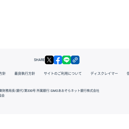
X
facebook
LINE
リンクをコピー
SHARE
方針
最良執行方針
サイトのご利用について
ディスクレイマー
東財務局長（銀代）第330号 所属銀行：GMOあおぞらネット銀行株式会社
協会
GMOクリック証券