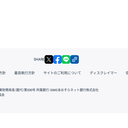
X
facebook
LINE
リンクをコピー
SHARE
方針
最良執行方針
サイトのご利用について
ディスクレイマー
東財務局長（銀代）第330号 所属銀行：GMOあおぞらネット銀行株式会社
協会
GMOクリック証券