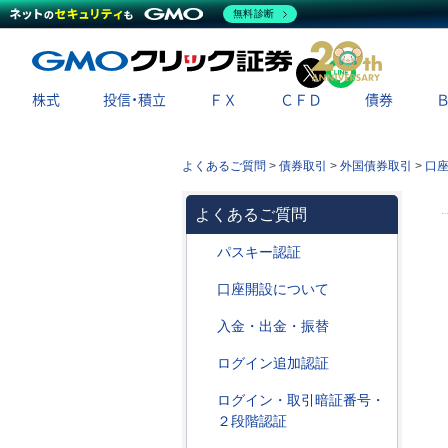
無料診断
X
LINE
株式
投信・積立
ＦＸ
ＣＦＤ
債券
よくあるご質問
>
債券取引
>
外国債券取引
>
口
よくあるご質問
パスキー認証
口座開設について
入金・出金・振替
ログイン追加認証
ログイン・取引暗証番号・
２段階認証