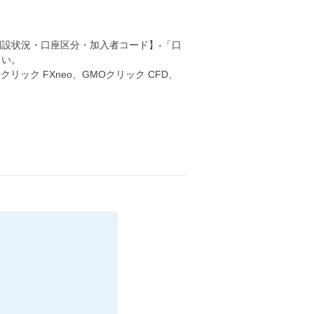
開設状況・口座区分・加入者コード】-「口
さい。
Oクリック FXneo、GMOクリック CFD、