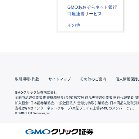
GMOあおぞらネット銀行
口座連携サービス
その他
取引規程・約款
サイトマップ
その他のご案内
個人情報保護
GMOクリック証券株式会社
金融商品取引業者 関東財務局長（金商）第77号 商品先物取引業者 銀行代理業者 関
加入協会：日本証券業協会、一般社団法人 金融先物取引業協会、日本商品先物取引
当社はGMOインターネットグループ（東証プライム上場9449）のメンバーです。
© GMO CLICK Securities, Inc.