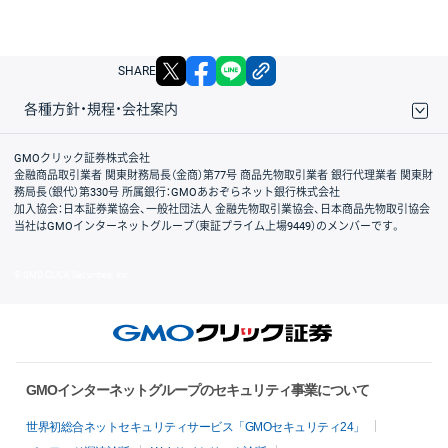
X
facebook
LINE
リンクをコピー
SHARE
各種方針・規程・会社案内
取引規程・約款
サイトマップ
その他のご案内
個人情報保護方針
最良執行方針
サイトのご利用について
ディスクレイマー
信託保全
リスク説明
会社案内
GMOクリック証券株式会社
金融商品取引業者 関東財務局長（金商）第77号 商品先物取引業者 銀行代理業者 関東財
務局長（銀代）第330号 所属銀行：GMOあおぞらネット銀行株式会社
加入協会：日本証券業協会、一般社団法人 金融先物取引業協会、日本商品先物取引協会
当社はGMOインターネットグループ（東証プライム上場9449）のメンバーです。
© GMO CLICK Securities, Inc.
GMOインターネットグループのセキュリティ事業について
世界初総合ネットセキュリティサービス「GMOセキュリティ24」