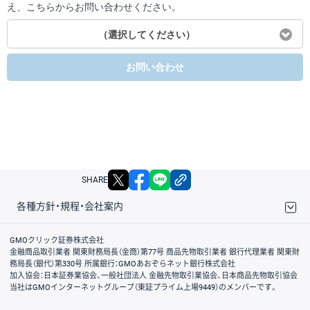
え、こちらからお問い合わせください。
（選択してください）
お問い合わせ
X
facebook
LINE
リンクをコピー
SHARE
各種方針・規程・会社案内
取引規程・約款
サイトマップ
その他のご案内
個人情報保護方針
最良執行方針
サイトのご利用について
ディスクレイマー
信託保全
リスク説明
会社案内
GMOクリック証券株式会社
金融商品取引業者 関東財務局長（金商）第77号 商品先物取引業者 銀行代理業者 関東財
務局長（銀代）第330号 所属銀行：GMOあおぞらネット銀行株式会社
加入協会：日本証券業協会、一般社団法人 金融先物取引業協会、日本商品先物取引協会
当社はGMOインターネットグループ（東証プライム上場9449）のメンバーです。