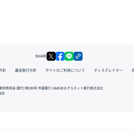
X
facebook
LINE
リンクをコピー
SHARE
方針
最良執行方針
サイトのご利用について
ディスクレイマー
東財務局長（銀代）第330号 所属銀行：GMOあおぞらネット銀行株式会社
協会
GMOクリック証券