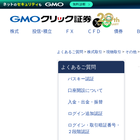
無料診断
X
LINE
株式
投信・積立
ＦＸ
ＣＦＤ
債券
よくあるご質問
>
株式取引
>
現物取引
>
その他
よくあるご質問
パスキー認証
口座開設について
入金・出金・振替
ログイン追加認証
ログイン・取引暗証番号・
２段階認証