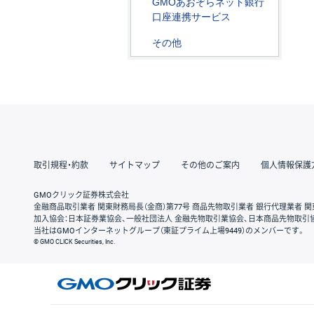
GMOあおぞらネット銀行
口座連携サービス
その他
取引規程・約款
サイトマップ
その他のご案内
個人情報保護
GMOクリック証券株式会社
金融商品取引業者 関東財務局長（金商）第77号 商品先物取引業者 銀行代理業者 関
加入協会：日本証券業協会、一般社団法人 金融先物取引業協会、日本商品先物取引
当社はGMOインターネットグループ（東証プライム上場9449）のメンバーです。
© GMO CLICK Securities, Inc.