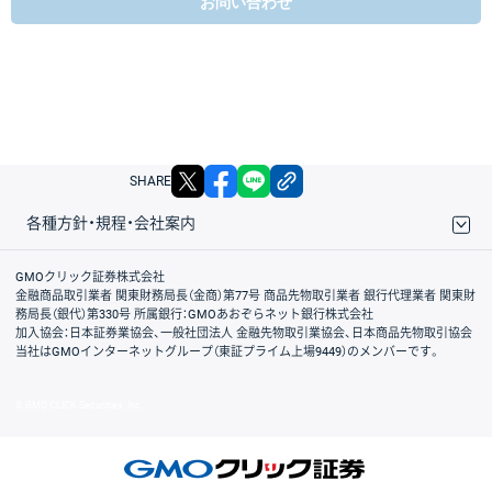
お問い合わせ
X
facebook
LINE
リンクをコピー
SHARE
各種方針・規程・会社案内
取引規程・約款
サイトマップ
その他のご案内
個人情報保護方針
最良執行方針
サイトのご利用について
ディスクレイマー
信託保全
リスク説明
会社案内
GMOクリック証券株式会社
金融商品取引業者 関東財務局長（金商）第77号 商品先物取引業者 銀行代理業者 関東財
務局長（銀代）第330号 所属銀行：GMOあおぞらネット銀行株式会社
加入協会：日本証券業協会、一般社団法人 金融先物取引業協会、日本商品先物取引協会
当社はGMOインターネットグループ（東証プライム上場9449）のメンバーです。
© GMO CLICK Securities, Inc.