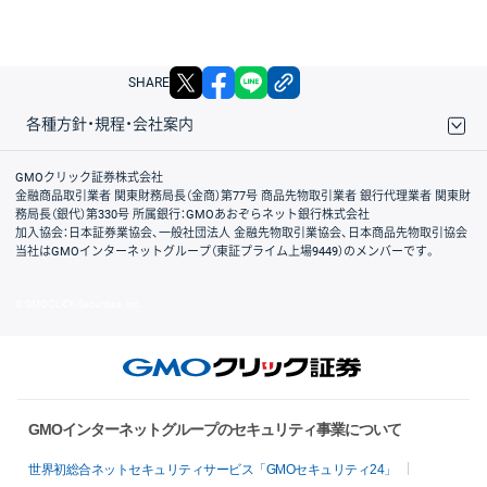
X
facebook
LINE
リンクをコピー
SHARE
各種方針・規程・会社案内
取引規程・約款
サイトマップ
その他のご案内
個人情報保護方針
最良執行方針
サイトのご利用について
ディスクレイマー
信託保全
リスク説明
会社案内
GMOクリック証券株式会社
金融商品取引業者 関東財務局長（金商）第77号 商品先物取引業者 銀行代理業者 関東財
務局長（銀代）第330号 所属銀行：GMOあおぞらネット銀行株式会社
加入協会：日本証券業協会、一般社団法人 金融先物取引業協会、日本商品先物取引協会
当社はGMOインターネットグループ（東証プライム上場9449）のメンバーです。
© GMO CLICK Securities, Inc.
GMOインターネットグループのセキュリティ事業について
世界初総合ネットセキュリティサービス「GMOセキュリティ24」