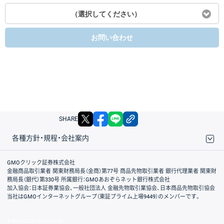
（選択してください）
お問い合わせ
X
facebook
LINE
リンクをコピー
SHARE
各種方針・規程・会社案内
取引規程・約款
サイトマップ
その他のご案内
個人情報保護方針
最良執行方針
サイトのご利用について
ディスクレイマー
信託保全
リスク説明
会社案内
GMOクリック証券株式会社
金融商品取引業者 関東財務局長（金商）第77号 商品先物取引業者 銀行代理業者 関東財
務局長（銀代）第330号 所属銀行：GMOあおぞらネット銀行株式会社
加入協会：日本証券業協会、一般社団法人 金融先物取引業協会、日本商品先物取引協会
当社はGMOインターネットグループ（東証プライム上場9449）のメンバーです。
© GMO CLICK Securities, Inc.