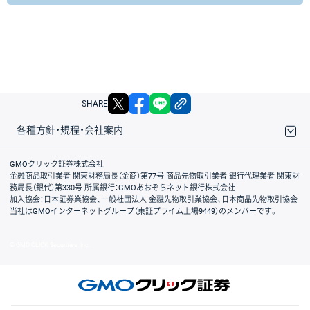
X
facebook
LINE
リンクをコピー
SHARE
各種方針・規程・会社案内
取引規程・約款
サイトマップ
その他のご案内
個人情報保護方針
最良執行方針
サイトのご利用について
ディスクレイマー
信託保全
リスク説明
会社案内
GMOクリック証券株式会社
金融商品取引業者 関東財務局長（金商）第77号 商品先物取引業者 銀行代理業者 関東財
務局長（銀代）第330号 所属銀行：GMOあおぞらネット銀行株式会社
加入協会：日本証券業協会、一般社団法人 金融先物取引業協会、日本商品先物取引協会
当社はGMOインターネットグループ（東証プライム上場9449）のメンバーです。
© GMO CLICK Securities, Inc.