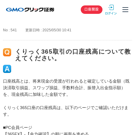
GMOクリック
口座開設
No : 541
更新日時 : 2025/05/30 10:41
くりっく365取引の口座残高について教
えてください。
口座残高とは、将来現金の受渡が行われると確定している金額（既
決済取引損益、スワップ損益、手数料合計、振替入出金指示額）
を、現金残高に加味した金額です。
くりっく365口座の口座残高は、以下のページでご確認いただけま
す。
■PC会員ページ
【365FX】-【余力確認】の順に画面を進める