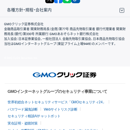
各種方針・規程・会社案内
取引規程・約款
サイトマップ
その他のご案内
個人情報保護方針
最良執行方針
サイトのご利用について
ディスクレイマー
信託保全
リスク説明
会社案内
GMOクリック証券株式会社
金融商品取引業者 関東財務局長（金商）第77号 商品先物取引業者 銀行代理業者 関東財
務局長（銀代）第330号 所属銀行：GMOあおぞらネット銀行株式会社
加入協会：日本証券業協会、一般社団法人 金融先物取引業協会、日本商品先物取引協会
当社はGMOインターネットグループ（東証プライム上場9449）のメンバーです。
© GMO CLICK Securities, Inc.
GMOインターネットグループのセキュリティ事業について
世界初総合ネットセキュリティサービス「GMOセキュリティ24」
パスワード漏洩診断
Webサイトリスク診断
セキュリティ相談AIチャットボット
実在証明・盗聴対策