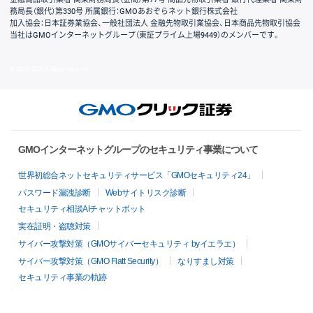
務局長（銀代）第330号 所属銀行：GMOあおぞらネット銀行株式会社
加入協会：日本証券業協会、一般社団法人 金融先物取引業協会、日本商品先物取引協会
当社はGMOインターネットグループ（東証プライム上場9449）のメンバーです。
© GMO CLICK Securities, Inc.
GMOインターネットグループのセキュリティ事業について
世界初総合ネットセキュリティサービス「GMOセキュリティ24」
パスワード漏洩診断
Webサイトリスク診断
セキュリティ相談AIチャットボット
実在証明・盗聴対策
サイバー攻撃対策（GMOサイバーセキュリティ byイエラエ）
サイバー攻撃対策（GMO Flatt Security）
なりすまし対策
セキュリティ事業の軌跡