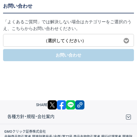
お問い合わせ
「よくあるご質問」では解決しない場合はカテゴリーをご選択のう
え、こちらからお問い合わせください。
（選択してください）
お問い合わせ
X
facebook
LINE
リンクをコピー
SHARE
各種方針・規程・会社案内
取引規程・約款
サイトマップ
その他のご案内
個人情報保護方針
最良執行方針
サイトのご利用について
ディスクレイマー
信託保全
リスク説明
会社案内
GMOクリック証券株式会社
金融商品取引業者 関東財務局長（金商）第77号 商品先物取引業者 銀行代理業者 関東財