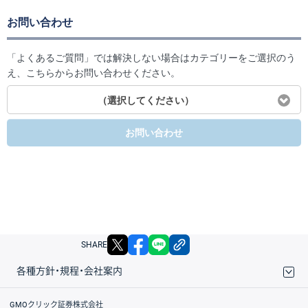
お問い合わせ
「よくあるご質問」では解決しない場合はカテゴリーをご選択のう
え、こちらからお問い合わせください。
（選択してください）
お問い合わせ
X
facebook
LINE
リンクをコピー
SHARE
各種方針・規程・会社案内
取引規程・約款
サイトマップ
その他のご案内
個人情報保護方針
最良執行方針
サイトのご利用について
ディスクレイマー
信託保全
リスク説明
会社案内
GMOクリック証券株式会社