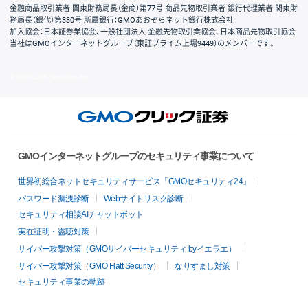
金融商品取引業者 関東財務局長（金商）第77号 商品先物取引業者 銀行代理業者 関東財
務局長（銀代）第330号 所属銀行：GMOあおぞらネット銀行株式会社
加入協会：日本証券業協会、一般社団法人 金融先物取引業協会、日本商品先物取引協会
当社はGMOインターネットグループ（東証プライム上場9449）のメンバーです。
© GMO CLICK Securities, Inc.
GMOインターネットグループのセキュリティ事業について
世界初総合ネットセキュリティサービス「GMOセキュリティ24」
パスワード漏洩診断
Webサイトリスク診断
セキュリティ相談AIチャットボット
実在証明・盗聴対策
サイバー攻撃対策（GMOサイバーセキュリティ byイエラエ）
サイバー攻撃対策（GMO Flatt Security）
なりすまし対策
セキュリティ事業の軌跡