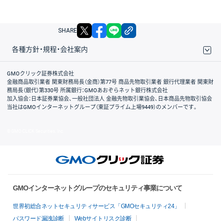
X
facebook
LINE
リンクをコピー
SHARE
各種方針・規程・会社案内
取引規程・約款
サイトマップ
その他のご案内
個人情報保護方針
最良執行方針
サイトのご利用について
ディスクレイマー
信託保全
リスク説明
会社案内
GMOクリック証券株式会社
金融商品取引業者 関東財務局長（金商）第77号 商品先物取引業者 銀行代理業者 関東財
務局長（銀代）第330号 所属銀行：GMOあおぞらネット銀行株式会社
加入協会：日本証券業協会、一般社団法人 金融先物取引業協会、日本商品先物取引協会
当社はGMOインターネットグループ（東証プライム上場9449）のメンバーです。
© GMO CLICK Securities, Inc.
GMOインターネットグループのセキュリティ事業について
世界初総合ネットセキュリティサービス「GMOセキュリティ24」
パスワード漏洩診断
Webサイトリスク診断