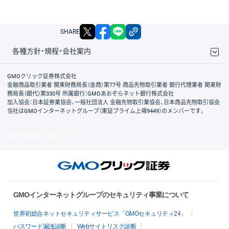
X
facebook
LINE
リンクをコピー
SHARE
各種方針・規程・会社案内
取引規程・約款
サイトマップ
その他のご案内
個人情報保護方針
最良執行方針
サイトのご利用について
ディスクレイマー
信託保全
リスク説明
会社案内
GMOクリック証券株式会社
金融商品取引業者 関東財務局長（金商）第77号 商品先物取引業者 銀行代理業者 関東財
務局長（銀代）第330号 所属銀行：GMOあおぞらネット銀行株式会社
加入協会：日本証券業協会、一般社団法人 金融先物取引業協会、日本商品先物取引協会
当社はGMOインターネットグループ（東証プライム上場9449）のメンバーです。
© GMO CLICK Securities, Inc.
GMOインターネットグループのセキュリティ事業について
世界初総合ネットセキュリティサービス「GMOセキュリティ24」
パスワード漏洩診断
Webサイトリスク診断