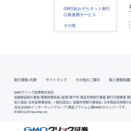
GMOあおぞらネット銀行
口座連携サービス
その他
取引規程・約款
サイトマップ
その他のご案内
個人情報保護
GMOクリック証券株式会社
金融商品取引業者 関東財務局長（金商）第77号 商品先物取引業者 銀行代理業者 関
加入協会：日本証券業協会、一般社団法人 金融先物取引業協会、日本商品先物取引
当社はGMOインターネットグループ（東証プライム上場9449）のメンバーです。
© GMO CLICK Securities, Inc.