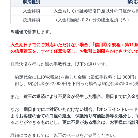
解消種別
解消
入金解消
入金もしくは証券取引口座以外の口座から
決済解消
（入金相当額÷0.2）分の建玉返済（※）
※建値で計算します。
入金期日までにご対応いただけない場合、｢信用取引規程：第11
の信用建玉を、すべて任意決済し、お取引に制限をかけさせてい
任意決済を行った際の手数料は、以下の通りです。
・約定代金に1.10%(税込)を乗じた金額（最低手数料：11,000円
但し、約定代金が22,000円を下回った場合は約定代金の50％(税
また、
建玉の返済により不足金が発生した場合、期日までに入金
なお、
期日までにご対応いただけない場合、｢オンライントレード
よりお客様の全ての口座の建玉、保護預り有価証券等を処分し、
ることができるものとし、更に不足がある場合は、お客様に当該
詳細につきましては、以下のページをご参照ください。