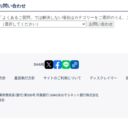
お問い合わせ
「よくあるご質問」では解決しない場合はカテゴリーをご選択のうえ、
X
facebook
LINE
リンクをコピー
SHARE
方針
最良執行方針
サイトのご利用について
ディスクレイマー
東財務局長（銀代）第330号 所属銀行：GMOあおぞらネット銀行株式会社
協会
GMOクリック証券