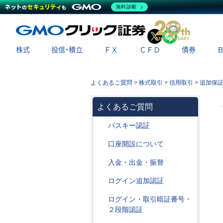
無料診断
X
LINE
株式
投信・積立
ＦＸ
ＣＦＤ
債券
よくあるご質問
>
株式取引
>
信用取引
>
追加保
よくあるご質問
パスキー認証
口座開設について
入金・出金・振替
ログイン追加認証
ログイン・取引暗証番号・
２段階認証