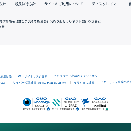
方針
最良執行方針
サイトのご利用について
ディスクレイマー
東財務局長（銀代）第330号 所属銀行：GMOあおぞらネット銀行株式会社
協会
GMOクリック証券
セキュリティ相談AIチャットボット
ド漏洩診断
Webサイトリスク診断
セキュリティ事業の軌
ラエ）
サイバー攻撃対策（GMO Flatt Security）
なりすまし対策