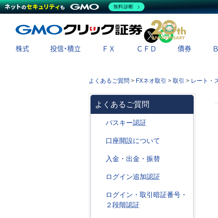
無料診断
X
LINE
株式
投信・積立
ＦＸ
ＣＦＤ
債券
よくあるご質問
>
FXネオ取引
>
取引
>
レート・
よくあるご質問
パスキー認証
口座開設について
入金・出金・振替
ログイン追加認証
ログイン・取引暗証番号・
２段階認証