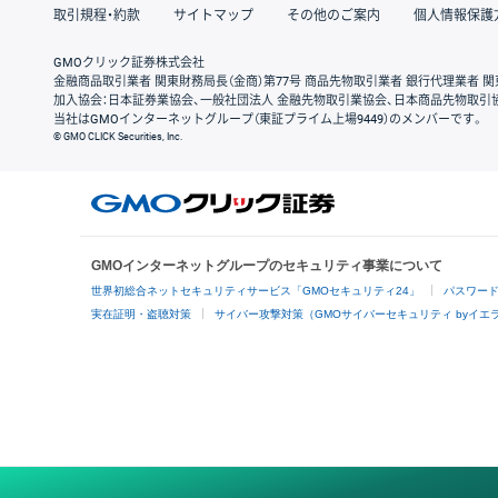
取引規程・約款
サイトマップ
その他のご案内
個人情報保護
GMOクリック証券株式会社
金融商品取引業者 関東財務局長（金商）第77号 商品先物取引業者 銀行代理業者 関
加入協会：日本証券業協会、一般社団法人 金融先物取引業協会、日本商品先物取引
当社はGMOインターネットグループ（東証プライム上場9449）のメンバーです。
© GMO CLICK Securities, Inc.
GMOインターネットグループのセキュリティ事業について
世界初総合ネットセキュリティサービス「GMOセキュリティ24」
パスワー
実在証明・盗聴対策
サイバー攻撃対策（GMOサイバーセキュリティ byイエ