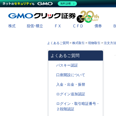
無料診断
X
LINE
株式
投信・積立
ＦＸ
ＣＦＤ
債券
よくあるご質問
>
株式取引
>
現物取引
>
注文方
よくあるご質問
パスキー認証
口座開設について
入金・出金・振替
ログイン追加認証
ログイン・取引暗証番号・
２段階認証