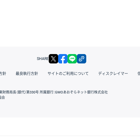
X
facebook
LINE
リンクをコピー
SHARE
方針
最良執行方針
サイトのご利用について
ディスクレイマー
東財務局長（銀代）第330号 所属銀行：GMOあおぞらネット銀行株式会社
協会
GMOクリック証券