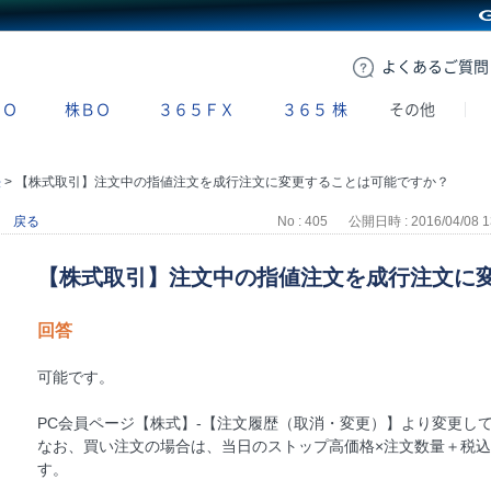
GMOクリック証券
よくある
ご質問
ＢＯ
株ＢＯ
３６５ＦＸ
３６５
株
その他
法
>
【株式取引】注文中の指値注文を成行注文に変更することは可能ですか？
戻る
No : 405
公開日時 : 2016/04/08 1
【株式取引】注文中の指値注文を成行注文に
回答
可能です。
PC会員ページ【株式】-【注文履歴（取消・変更）】より変更し
なお、買い注文の場合は、当日のストップ高価格×注文数量＋税
す。