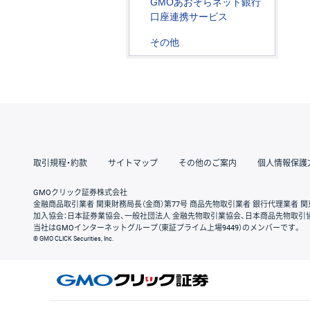
GMOあおぞらネット銀行
口座連携サービス
その他
取引規程・約款
サイトマップ
その他のご案内
個人情報保護
GMOクリック証券株式会社
金融商品取引業者 関東財務局長（金商）第77号 商品先物取引業者 銀行代理業者 関
加入協会：日本証券業協会、一般社団法人 金融先物取引業協会、日本商品先物取引
当社はGMOインターネットグループ（東証プライム上場9449）のメンバーです。
© GMO CLICK Securities, Inc.