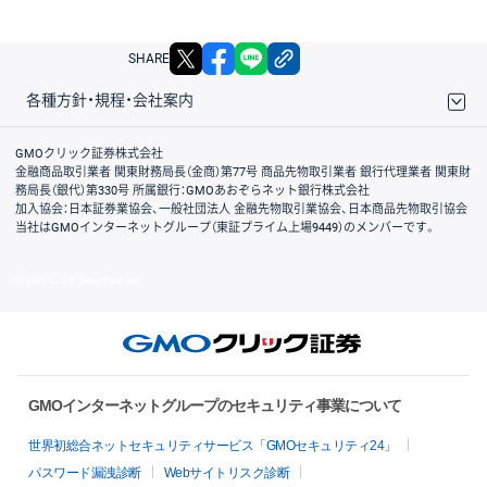
X
facebook
LINE
リンクをコピー
SHARE
各種方針・規程・会社案内
取引規程・約款
サイトマップ
その他のご案内
個人情報保護方針
最良執行方針
サイトのご利用について
ディスクレイマー
信託保全
リスク説明
会社案内
GMOクリック証券株式会社
金融商品取引業者 関東財務局長（金商）第77号 商品先物取引業者 銀行代理業者 関東財
務局長（銀代）第330号 所属銀行：GMOあおぞらネット銀行株式会社
加入協会：日本証券業協会、一般社団法人 金融先物取引業協会、日本商品先物取引協会
当社はGMOインターネットグループ（東証プライム上場9449）のメンバーです。
© GMO CLICK Securities, Inc.
GMOインターネットグループのセキュリティ事業について
世界初総合ネットセキュリティサービス「GMOセキュリティ24」
パスワード漏洩診断
Webサイトリスク診断