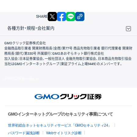
X
facebook
LINE
リンクをコピー
SHARE
各種方針・規程・会社案内
取引規程・約款
サイトマップ
その他のご案内
個人情報保護方針
最良執行方針
サイトのご利用について
ディスクレイマー
信託保全
リスク説明
会社案内
GMOクリック証券株式会社
金融商品取引業者 関東財務局長（金商）第77号 商品先物取引業者 銀行代理業者 関東財
務局長（銀代）第330号 所属銀行：GMOあおぞらネット銀行株式会社
加入協会：日本証券業協会、一般社団法人 金融先物取引業協会、日本商品先物取引協会
当社はGMOインターネットグループ（東証プライム上場9449）のメンバーです。
© GMO CLICK Securities, Inc.
GMOインターネットグループのセキュリティ事業について
世界初総合ネットセキュリティサービス「GMOセキュリティ24」
パスワード漏洩診断
Webサイトリスク診断