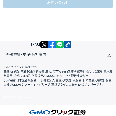
お問い合わせ
X
facebook
LINE
リンクをコピー
SHARE
各種方針・規程・会社案内
取引規程・約款
サイトマップ
その他のご案内
個人情報保護方針
最良執行方針
サイトのご利用について
ディスクレイマー
信託保全
リスク説明
会社案内
GMOクリック証券株式会社
金融商品取引業者 関東財務局長（金商）第77号 商品先物取引業者 銀行代理業者 関東財
務局長（銀代）第330号 所属銀行：GMOあおぞらネット銀行株式会社
加入協会：日本証券業協会、一般社団法人 金融先物取引業協会、日本商品先物取引協会
当社はGMOインターネットグループ（東証プライム上場9449）のメンバーです。
© GMO CLICK Securities, Inc.