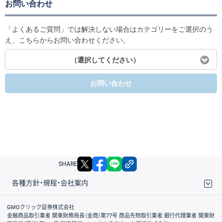
お問い合わせ
「よくあるご質問」では解決しない場合はカテゴリーをご選択のう
え、こちらからお問い合わせください。
（選択してください）
お問い合わせ
X
facebook
LINE
リンクをコピー
SHARE
各種方針・規程・会社案内
取引規程・約款
サイトマップ
その他のご案内
個人情報保護方針
最良執行方針
サイトのご利用について
ディスクレイマー
信託保全
リスク説明
会社案内
GMOクリック証券株式会社
金融商品取引業者 関東財務局長（金商）第77号 商品先物取引業者 銀行代理業者 関東財