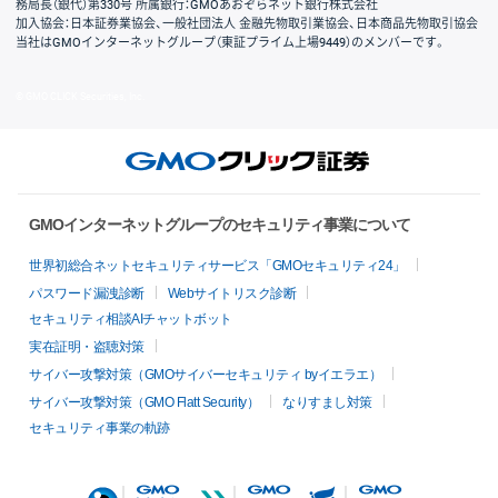
務局長（銀代）第330号 所属銀行：GMOあおぞらネット銀行株式会社
加入協会：日本証券業協会、一般社団法人 金融先物取引業協会、日本商品先物取引協会
当社はGMOインターネットグループ（東証プライム上場9449）のメンバーです。
© GMO CLICK Securities, Inc.
GMOインターネットグループのセキュリティ事業について
世界初総合ネットセキュリティサービス「GMOセキュリティ24」
パスワード漏洩診断
Webサイトリスク診断
セキュリティ相談AIチャットボット
実在証明・盗聴対策
サイバー攻撃対策（GMOサイバーセキュリティ byイエラエ）
サイバー攻撃対策（GMO Flatt Security）
なりすまし対策
セキュリティ事業の軌跡