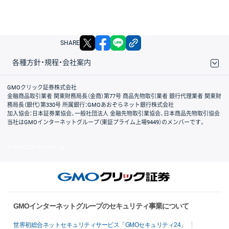
X
facebook
LINE
リンクをコピー
SHARE
各種方針・規程・会社案内
取引規程・約款
サイトマップ
その他のご案内
個人情報保護方針
最良執行方針
サイトのご利用について
ディスクレイマー
信託保全
リスク説明
会社案内
GMOクリック証券株式会社
金融商品取引業者 関東財務局長（金商）第77号 商品先物取引業者 銀行代理業者 関東財
務局長（銀代）第330号 所属銀行：GMOあおぞらネット銀行株式会社
加入協会：日本証券業協会、一般社団法人 金融先物取引業協会、日本商品先物取引協会
当社はGMOインターネットグループ（東証プライム上場9449）のメンバーです。
© GMO CLICK Securities, Inc.
GMOインターネットグループのセキュリティ事業について
世界初総合ネットセキュリティサービス「GMOセキュリティ24」