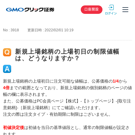
GMOクリック
口座開設
No : 3918
更新日時 : 2022/02/01 10:19
新規上場銘柄の上場初日の制限値幅
は、どうなりますか？
新規上場銘柄の上場初日に注文可能な値幅は、公募価格の
1/4
から
4倍
までの範囲となっており、新規上場銘柄の個別銘柄のページの値
幅の欄に表示されます。
また、公募価格はPC会員ページ【株式】-【トップページ】-[取引注
意銘柄]-［新規上場銘柄］にてご確認いただけます。
注文の際は注文タイプ・有効期限に制限はございません。
初値決定後
は初値を当日の基準値段とし、通常の制限値幅が設定さ
れます。