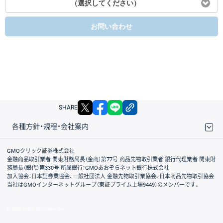
（選択してください）
お問い合わせ
X
facebook
LINE
リンクをコピー
SHARE
各種方針・規程・会社案内
取引規程・約款
サイトマップ
その他のご案内
個人情報保護方針
最良執行方針
サイトのご利用について
ディスクレイマー
信託保全
リスク説明
会社案内
GMOクリック証券株式会社
金融商品取引業者 関東財務局長（金商）第77号 商品先物取引業者 銀行代理業者 関東財
務局長（銀代）第330号 所属銀行：GMOあおぞらネット銀行株式会社
加入協会：日本証券業協会、一般社団法人 金融先物取引業協会、日本商品先物取引協会
当社はGMOインターネットグループ（東証プライム上場9449）のメンバーです。
© GMO CLICK Securities, Inc.