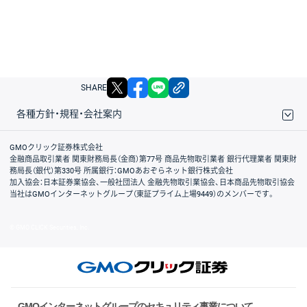
X
facebook
LINE
リンクをコピー
SHARE
各種方針・規程・会社案内
取引規程・約款
サイトマップ
その他のご案内
個人情報保護方針
最良執行方針
サイトのご利用について
ディスクレイマー
信託保全
リスク説明
会社案内
GMOクリック証券株式会社
金融商品取引業者 関東財務局長（金商）第77号 商品先物取引業者 銀行代理業者 関東財
務局長（銀代）第330号 所属銀行：GMOあおぞらネット銀行株式会社
加入協会：日本証券業協会、一般社団法人 金融先物取引業協会、日本商品先物取引協会
当社はGMOインターネットグループ（東証プライム上場9449）のメンバーです。
© GMO CLICK Securities, Inc.
GMOインターネットグループのセキュリティ事業について