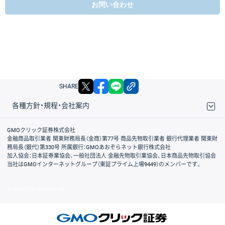
お問い合わせ
X
facebook
LINE
リンクをコピー
SHARE
各種方針・規程・会社案内
取引規程・約款
サイトマップ
その他のご案内
個人情報保護方針
最良執行方針
サイトのご利用について
ディスクレイマー
信託保全
リスク説明
会社案内
GMOクリック証券株式会社
金融商品取引業者 関東財務局長（金商）第77号 商品先物取引業者 銀行代理業者 関東財
務局長（銀代）第330号 所属銀行：GMOあおぞらネット銀行株式会社
加入協会：日本証券業協会、一般社団法人 金融先物取引業協会、日本商品先物取引協会
当社はGMOインターネットグループ（東証プライム上場9449）のメンバーです。
© GMO CLICK Securities, Inc.