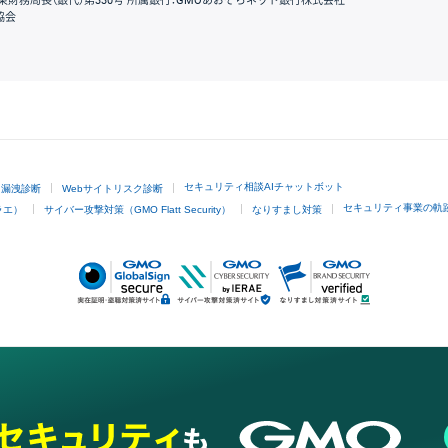
東財務局長（銀代）第330号 所属銀行：GMOあおぞらネット銀行株式会社
協会
GMOクリック証券
セキュリティ相談AIチャットボット
ド漏洩診断
Webサイトリスク診断
セキュリティ事業の軌
ラエ）
サイバー攻撃対策（GMO Flatt Security）
なりすまし対策