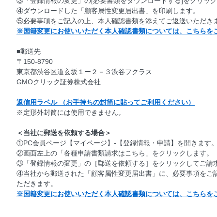
③「登録情報の変更」の[必要書類をダウンロードする]をクリッ
④ダウンロードした「顧客属性変更届出書」を印刷します。
⑤必要事項をご記入の上、本人確認書類を添えてご返送いただき
※国籍変更にお使いいただく本人確認書類については、こちらを
■郵送先
〒150-8790
東京都渋谷区道玄坂１ー２－３渋谷フクラス
GMOクリック証券株式会社
返信用ラベル （お手持ちの封筒に貼ってご利用ください）
※定形外封筒には使用できません。
＜当社に郵送を依頼する場合＞
①PC会員ページ【マイページ】-【登録情報・申請】を開きます
②画面左上の「各種申請書類請求はこちら」をクリックします。
③「登録情報の変更」の［郵送を依頼する］をクリックしてご請
④当社から郵送された「顧客属性変更届出書」に、必要事項をご
ただきます。
※国籍変更にお使いいただく本人確認書類については、こちらを