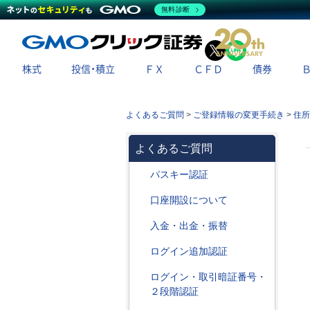
無料診断
X
LINE
株式
投信・積立
ＦＸ
ＣＦＤ
債券
よくあるご質問
>
ご登録情報の変更手続き
>
住所
よくあるご質問
パスキー認証
口座開設について
入金・出金・振替
ログイン追加認証
ログイン・取引暗証番号・
２段階認証