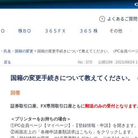
GMOクリック証券
よくある
ご質問
ＢＯ
株ＢＯ
３６５ＦＸ
３６５
株
その他
・氏名・国籍の変更
>
国籍の変更手続きについて教えてください。（PC会員ペー
戻る
No : 370
公開日時 : 2021/08/24 1
国籍の変更手続きについて教えてください。（
回答
証券取引口座、FX専用取引口座ともに
郵送のみの受付となります
＜プリンターをお持ちの場合＞
①PC会員ページ【マイページ】-【登録情報・申請】を開きます
②画面左上の「各種申請書類請求はこちら」をクリックします。