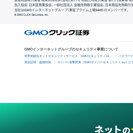
金融商品取引業者 関東財務局長（金商）第77号 商品先物取引業者 銀行代理業者 関
加入協会：日本証券業協会、一般社団法人 金融先物取引業協会、日本商品先物取引
当社はGMOインターネットグループ（東証プライム上場9449）のメンバーです。
© GMO CLICK Securities, Inc.
GMOインターネットグループのセキュリティ事業について
世界初総合ネットセキュリティサービス「GMOセキュリティ24」
パスワー
実在証明・盗聴対策
サイバー攻撃対策（GMOサイバーセキュリティ byイエ