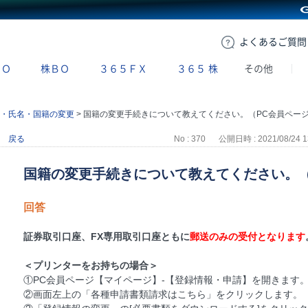
GMOクリック証券
よくある
ご質問
ＢＯ
株ＢＯ
３６５ＦＸ
３６５
株
その他
・氏名・国籍の変更
>
国籍の変更手続きについて教えてください。（PC会員ペー
戻る
No : 370
公開日時 : 2021/08/24 1
国籍の変更手続きについて教えてください。（
回答
証券取引口座、FX専用取引口座ともに
郵送のみの受付となります
＜プリンターをお持ちの場合＞
①PC会員ページ【マイページ】-【登録情報・申請】を開きます
②画面左上の「各種申請書類請求はこちら」をクリックします。