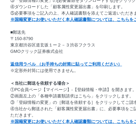
③「登録情報の変更」の[必要書類をダウンロードする]をクリッ
④ダウンロードした「顧客属性変更届出書」を印刷します。
⑤必要事項をご記入の上、本人確認書類を添えてご返送いただき
※国籍変更にお使いいただく本人確認書類については、こちらを
■郵送先
〒150-8790
東京都渋谷区道玄坂１ー２－３渋谷フクラス
GMOクリック証券株式会社
返信用ラベル （お手持ちの封筒に貼ってご利用ください）
※定形外封筒には使用できません。
＜当社に郵送を依頼する場合＞
①PC会員ページ【マイページ】-【登録情報・申請】を開きます
②画面左上の「各種申請書類請求はこちら」をクリックします。
③「登録情報の変更」の［郵送を依頼する］をクリックしてご請
④当社から郵送された「顧客属性変更届出書」に、必要事項をご
ただきます。
※国籍変更にお使いいただく本人確認書類については、こちらを