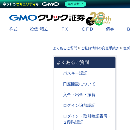
無料診断
X
LINE
株式
投信・積立
ＦＸ
ＣＦＤ
債券
よくあるご質問
>
ご登録情報の変更手続き
>
住所
よくあるご質問
パスキー認証
口座開設について
入金・出金・振替
ログイン追加認証
ログイン・取引暗証番号・
２段階認証