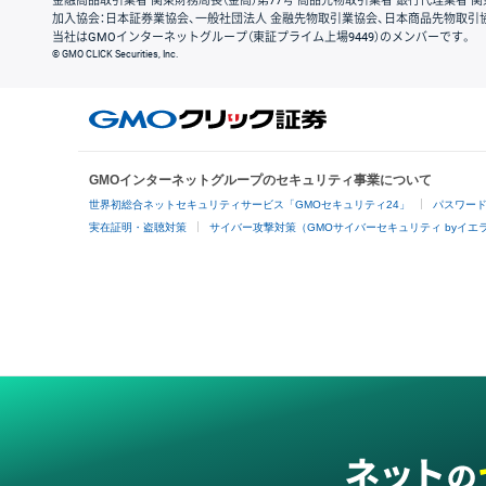
金融商品取引業者 関東財務局長（金商）第77号 商品先物取引業者 銀行代理業者 関
加入協会：日本証券業協会、一般社団法人 金融先物取引業協会、日本商品先物取引
当社はGMOインターネットグループ（東証プライム上場9449）のメンバーです。
© GMO CLICK Securities, Inc.
GMOインターネットグループのセキュリティ事業について
世界初総合ネットセキュリティサービス「GMOセキュリティ24」
パスワー
実在証明・盗聴対策
サイバー攻撃対策（GMOサイバーセキュリティ byイエ