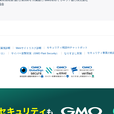
東財務局長（銀代）第330号 所属銀行：GMOあおぞらネット銀行株式会社
協会
GMOクリック証券
セキュリティ相談AIチャットボット
ド漏洩診断
Webサイトリスク診断
セキュリティ事業の軌
ラエ）
サイバー攻撃対策（GMO Flatt Security）
なりすまし対策