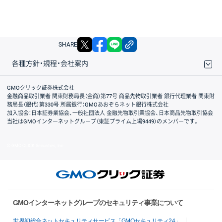
X
facebook
LINE
リンクをコピー
SHARE
各種方針・規程・会社案内
取引規程・約款
サイトマップ
その他のご案内
個人情報保護方針
最良執行方針
サイトのご利用について
ディスクレイマー
信託保全
リスク説明
会社案内
GMOクリック証券株式会社
金融商品取引業者 関東財務局長（金商）第77号 商品先物取引業者 銀行代理業者 関東財
務局長（銀代）第330号 所属銀行：GMOあおぞらネット銀行株式会社
加入協会：日本証券業協会、一般社団法人 金融先物取引業協会、日本商品先物取引協会
当社はGMOインターネットグループ（東証プライム上場9449）のメンバーです。
© GMO CLICK Securities, Inc.
GMOインターネットグループのセキュリティ事業について
世界初総合ネットセキュリティサービス「GMOセキュリティ24」