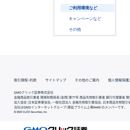
ご利用環境など
キャンペーンなど
その他
取引規程・約款
サイトマップ
その他のご案内
個人情報保護
GMOクリック証券株式会社
金融商品取引業者 関東財務局長（金商）第77号 商品先物取引業者 銀行代理業者 関
加入協会：日本証券業協会、一般社団法人 金融先物取引業協会、日本商品先物取引
当社はGMOインターネットグループ（東証プライム上場9449）のメンバーです。
© GMO CLICK Securities, Inc.