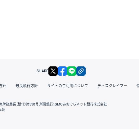
X
facebook
LINE
リンクをコピー
SHARE
方針
最良執行方針
サイトのご利用について
ディスクレイマー
東財務局長（銀代）第330号 所属銀行：GMOあおぞらネット銀行株式会社
協会
GMOクリック証券