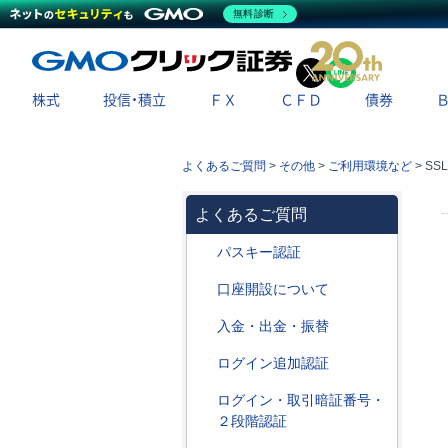
無料診断
X
LINE
株式
投信・積立
ＦＸ
ＣＦＤ
債券
よくあるご質問
>
その他
>
ご利用環境など
>
SS
よくあるご質問
パスキー認証
口座開設について
入金・出金・振替
ログイン追加認証
ログイン・取引暗証番号・
２段階認証