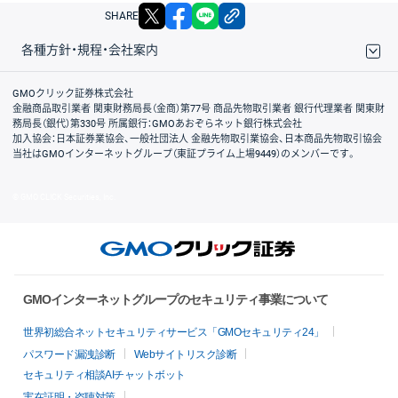
X
facebook
LINE
リンクをコピー
SHARE
各種方針・規程・会社案内
取引規程・約款
サイトマップ
その他のご案内
個人情報保護方針
最良執行方針
サイトのご利用について
ディスクレイマー
信託保全
リスク説明
会社案内
GMOクリック証券株式会社
金融商品取引業者 関東財務局長（金商）第77号 商品先物取引業者 銀行代理業者 関東財
務局長（銀代）第330号 所属銀行：GMOあおぞらネット銀行株式会社
加入協会：日本証券業協会、一般社団法人 金融先物取引業協会、日本商品先物取引協会
当社はGMOインターネットグループ（東証プライム上場9449）のメンバーです。
© GMO CLICK Securities, Inc.
GMOインターネットグループのセキュリティ事業について
世界初総合ネットセキュリティサービス「GMOセキュリティ24」
パスワード漏洩診断
Webサイトリスク診断
セキュリティ相談AIチャットボット
実在証明・盗聴対策