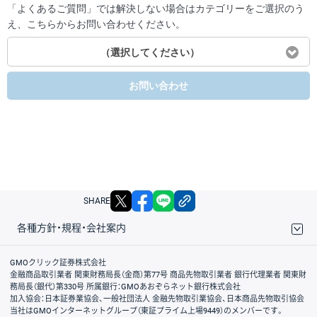
「よくあるご質問」では解決しない場合はカテゴリーをご選択のう
え、こちらからお問い合わせください。
（選択してください）
お問い合わせ
X
facebook
LINE
リンクをコピー
SHARE
各種方針・規程・会社案内
取引規程・約款
サイトマップ
その他のご案内
個人情報保護方針
最良執行方針
サイトのご利用について
ディスクレイマー
信託保全
リスク説明
会社案内
GMOクリック証券株式会社
金融商品取引業者 関東財務局長（金商）第77号 商品先物取引業者 銀行代理業者 関東財
務局長（銀代）第330号 所属銀行：GMOあおぞらネット銀行株式会社
加入協会：日本証券業協会、一般社団法人 金融先物取引業協会、日本商品先物取引協会
当社はGMOインターネットグループ（東証プライム上場9449）のメンバーです。