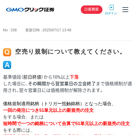
GMOクリック
口座開設
No : 336
更新日時 : 2025/07/17 13:46
空売り規制について教えてください。
基準値段（
前日終値
）から10%以上
下落
した場合に、
その瞬間から翌営業日の立会終了
まで価格規制が適
用され、翌々営業日には価格規制が解除されます。
価格規制適用銘柄（トリガー抵触銘柄）となった場合、
一回の発注につき51単元以上の新規売の注文
をする場合、または
短時間で一つの銘柄について合算で51単元以上の新規売の注文
をする際には、