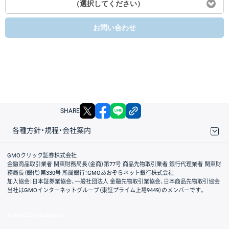
（選択してください）
お問い合わせ
X
facebook
LINE
リンクをコピー
SHARE
各種方針・規程・会社案内
取引規程・約款
サイトマップ
その他のご案内
個人情報保護方針
最良執行方針
サイトのご利用について
ディスクレイマー
信託保全
リスク説明
会社案内
GMOクリック証券株式会社
金融商品取引業者 関東財務局長（金商）第77号 商品先物取引業者 銀行代理業者 関東財
務局長（銀代）第330号 所属銀行：GMOあおぞらネット銀行株式会社
加入協会：日本証券業協会、一般社団法人 金融先物取引業協会、日本商品先物取引協会
当社はGMOインターネットグループ（東証プライム上場9449）のメンバーです。
© GMO CLICK Securities, Inc.