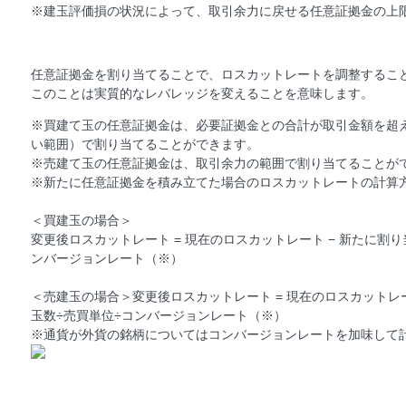
※建玉評価損の状況によって、取引余力に戻せる任意証拠金の上
任意証拠金を割り当てることで、ロスカットレートを調整するこ
このことは実質的なレバレッジを変えることを意味します。
※買建て玉の任意証拠金は、必要証拠金との合計が取引金額を超
い範囲）で割り当てることができます。
※売建て玉の任意証拠金は、取引余力の範囲で割り当てることが
※新たに任意証拠金を積み立てた場合のロスカットレートの計算
＜買建玉の場合＞
変更後ロスカットレート = 現在のロスカットレート − 新たに割
ンバージョンレート（※）
＜売建玉の場合＞変更後ロスカットレート = 現在のロスカットレ
玉数÷売買単位÷コンバージョンレート（※）
※通貨が外貨の銘柄についてはコンバージョンレートを加味して