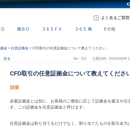
GMOクリック証券
よくある
ご質問
ＢＯ
株ＢＯ
３６５ＦＸ
３６５
株
その他
証拠金
>
任意証拠金
>
CFD取引の任意証拠金について教えてください。
戻る
No : 331
公開日時 : 2016/04/08 1
CFD取引の任意証拠金について教えてくださ
回答
必要証拠金とは別に、お客様のご都合に応じて証拠金を建玉や注
す。この証拠金を任意証拠金と呼びます。
任意証拠金は割り当てるだけでなく、割り当てたものを取引余力