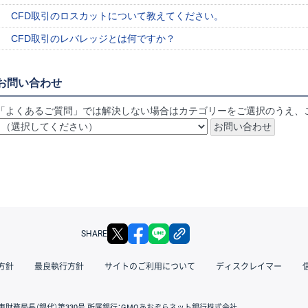
CFD取引のロスカットについて教えてください。
CFD取引のレバレッジとは何ですか？
お問い合わせ
「よくあるご質問」では解決しない場合はカテゴリーをご選択のうえ、
X
facebook
LINE
リンクをコピー
SHARE
方針
最良執行方針
サイトのご利用について
ディスクレイマー
東財務局長（銀代）第330号 所属銀行：GMOあおぞらネット銀行株式会社