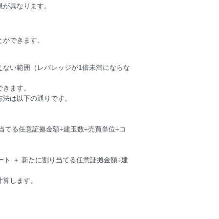
限が異なります。
とができます。
えない範囲（レバレッジが1倍未満にならな
できます。
方法は以下の通りです。
り当てる任意証拠金額÷建玉数÷売買単位÷コ
ート ＋ 新たに割り当てる任意証拠金額÷建
計算します。