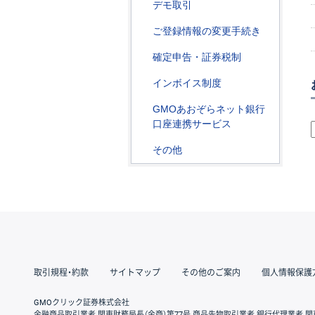
デモ取引
ご登録情報の変更手続き
確定申告・証券税制
インボイス制度
GMOあおぞらネット銀行
口座連携サービス
その他
取引規程・約款
サイトマップ
その他のご案内
個人情報保護
GMOクリック証券株式会社
金融商品取引業者 関東財務局長（金商）第77号 商品先物取引業者 銀行代理業者 関