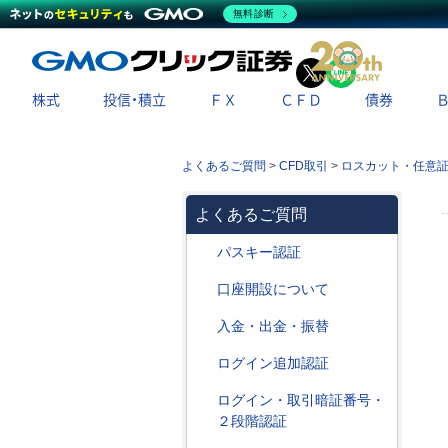
無料診断
X
LINE
株式
投信・積立
ＦＸ
ＣＦＤ
債券
よくあるご質問
>
CFD取引
>
ロスカット・任意
よくあるご質問
パスキー認証
口座開設について
入金・出金・振替
ログイン追加認証
ログイン・取引暗証番号・
２段階認証