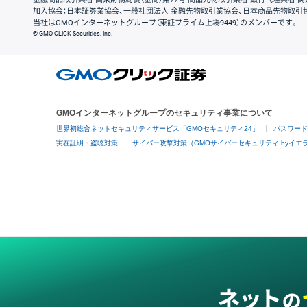
加入協会：日本証券業協会、一般社団法人 金融先物取引業協会、日本商品先物取引
当社はGMOインターネットグループ（東証プライム上場9449）のメンバーです。
© GMO CLICK Securities, Inc.
GMOインターネットグループのセキュリティ事業について
世界初総合ネットセキュリティサービス「GMOセキュリティ24」
パスワー
実在証明・盗聴対策
サイバー攻撃対策（GMOサイバーセキュリティ byイエ