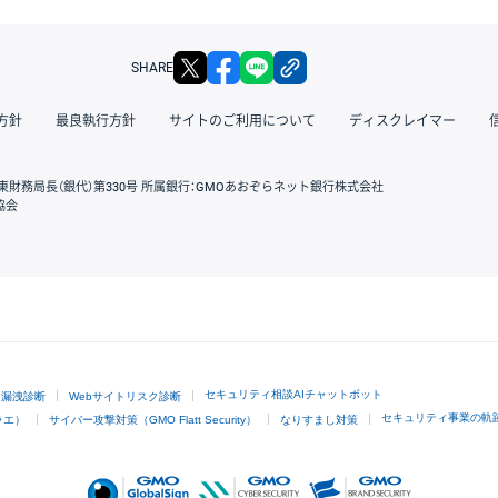
X
facebook
LINE
リンクをコピー
SHARE
方針
最良執行方針
サイトのご利用について
ディスクレイマー
東財務局長（銀代）第330号 所属銀行：GMOあおぞらネット銀行株式会社
協会
GMOクリック証券
セキュリティ相談AIチャットボット
ド漏洩診断
Webサイトリスク診断
セキュリティ事業の軌
ラエ）
サイバー攻撃対策（GMO Flatt Security）
なりすまし対策