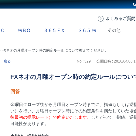
GMOクリック証券
よくある
ご質問
ＢＯ
株ＢＯ
３６５ＦＸ
３６５
株
その他
>
FXネオの月曜オープン時の約定ルールについて教えてください。
戻る
No : 329
公開日時 : 2016/04/08 1
FXネオの月曜オープン時の約定ルールについ
回答
金曜日クローズ後から月曜日オープン時までに、指値もしくは逆
い）を行い、月曜日オープン時にその約定条件を満たしていた場
後最初の提示レート）で約定いたします。
したがって、指値、逆
可能性があります。