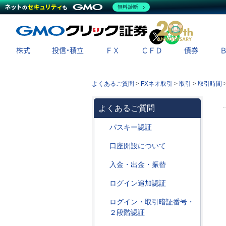
無料診断
X
LINE
株式
投信・積立
ＦＸ
ＣＦＤ
債券
よくあるご質問
>
FXネオ取引
>
取引
>
取引時間
よくあるご質問
パスキー認証
口座開設について
入金・出金・振替
ログイン追加認証
ログイン・取引暗証番号・
２段階認証