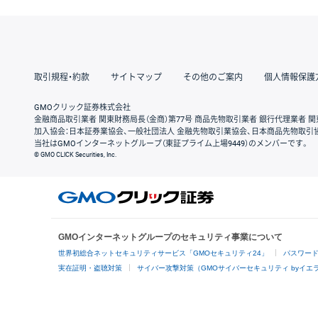
取引規程・約款
サイトマップ
その他のご案内
個人情報保護
GMOクリック証券株式会社
金融商品取引業者 関東財務局長（金商）第77号 商品先物取引業者 銀行代理業者 関
加入協会：日本証券業協会、一般社団法人 金融先物取引業協会、日本商品先物取引
当社はGMOインターネットグループ（東証プライム上場9449）のメンバーです。
© GMO CLICK Securities, Inc.
GMOインターネットグループのセキュリティ事業について
世界初総合ネットセキュリティサービス「GMOセキュリティ24」
パスワー
実在証明・盗聴対策
サイバー攻撃対策（GMOサイバーセキュリティ byイエ