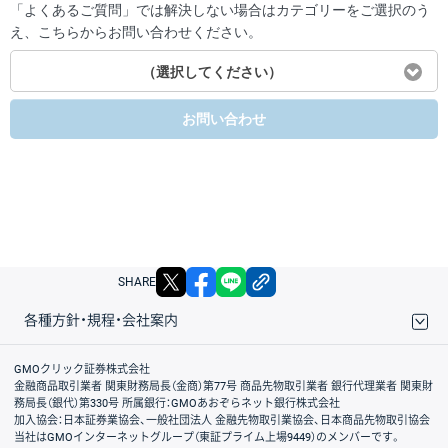
「よくあるご質問」では解決しない場合はカテゴリーをご選択のう
え、こちらからお問い合わせください。
（選択してください）
お問い合わせ
X
facebook
LINE
リンクをコピー
SHARE
各種方針・規程・会社案内
取引規程・約款
サイトマップ
その他のご案内
個人情報保護方針
最良執行方針
サイトのご利用について
ディスクレイマー
信託保全
リスク説明
会社案内
GMOクリック証券株式会社
金融商品取引業者 関東財務局長（金商）第77号 商品先物取引業者 銀行代理業者 関東財
務局長（銀代）第330号 所属銀行：GMOあおぞらネット銀行株式会社
加入協会：日本証券業協会、一般社団法人 金融先物取引業協会、日本商品先物取引協会
当社はGMOインターネットグループ（東証プライム上場9449）のメンバーです。