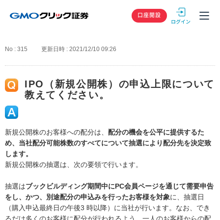
GMOクリック
口座開設
No : 315
更新日時 : 2021/12/10 09:26
IPO（新規公開株）の申込上限について
教えてください。
新規公開株のお客様への配分は、
配分の機会を公平に提供するた
め、当社配分可能株数のすべてについて抽選により配分先を決定致
します。
新規公開株の抽選は、次の要領で行います。
抽選は
ブックビルディング期間中にPC会員ページを通じて需要申告
をし、かつ、別途配分の申込みを行ったお客様を対象
に、抽選日
（購入申込最終日の午後3 時以降）に当社が行います。なお、でき
るだけ多くのお客様に配分が行われるよう、一人のお客様からの配