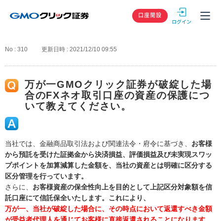
GMOクリック
口座開設
No : 310
更新日時 : 2021/12/10 09:55
万が一GMOクリック証券が破綻した場
合のFXネオ取引口座の資産の保護につ
いて教えてください。
当社では、金融商品取引法および関連法令・府令に基づき、
お客様
から預託を受けた証拠金から決済損益、評価損益及び未実現スワッ
プポイントを加算減算した金額を、当社の資産とは明確に区分する
区分管理を行っています。
さらに、
お客様資産の保全性向上を目的として上記区分対象額を信
託口座にて信託保全いたします。これにより、
万が一、当社が破綻した場合に、その時点において返還すべき金額
が受益者代理人を通じてお客様に直接返還されることになります。