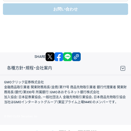
お問い合わせ
X
facebook
LINE
リンクをコピー
SHARE
各種方針・規程・会社案内
取引規程・約款
サイトマップ
その他のご案内
個人情報保護方針
最良執行方針
サイトのご利用について
ディスクレイマー
信託保全
リスク説明
会社案内
GMOクリック証券株式会社
金融商品取引業者 関東財務局長（金商）第77号 商品先物取引業者 銀行代理業者 関東財
務局長（銀代）第330号 所属銀行：GMOあおぞらネット銀行株式会社
加入協会：日本証券業協会、一般社団法人 金融先物取引業協会、日本商品先物取引協会
当社はGMOインターネットグループ（東証プライム上場9449）のメンバーです。
© GMO CLICK Securities, Inc.