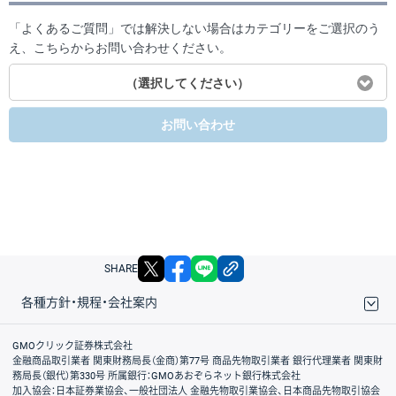
「よくあるご質問」では解決しない場合はカテゴリーをご選択のう
え、こちらからお問い合わせください。
（選択してください）
お問い合わせ
X
facebook
LINE
リンクをコピー
SHARE
各種方針・規程・会社案内
取引規程・約款
サイトマップ
その他のご案内
個人情報保護方針
最良執行方針
サイトのご利用について
ディスクレイマー
信託保全
リスク説明
会社案内
GMOクリック証券株式会社
金融商品取引業者 関東財務局長（金商）第77号 商品先物取引業者 銀行代理業者 関東財
務局長（銀代）第330号 所属銀行：GMOあおぞらネット銀行株式会社
加入協会：日本証券業協会、一般社団法人 金融先物取引業協会、日本商品先物取引協会