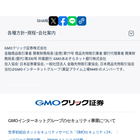
X
facebook
LINE
リンクをコピー
SHARE
各種方針・規程・会社案内
取引規程・約款
サイトマップ
その他のご案内
個人情報保護方針
最良執行方針
サイトのご利用について
ディスクレイマー
信託保全
リスク説明
会社案内
GMOクリック証券株式会社
金融商品取引業者 関東財務局長（金商）第77号 商品先物取引業者 銀行代理業者 関東財
務局長（銀代）第330号 所属銀行：GMOあおぞらネット銀行株式会社
加入協会：日本証券業協会、一般社団法人 金融先物取引業協会、日本商品先物取引協会
当社はGMOインターネットグループ（東証プライム上場9449）のメンバーです。
© GMO CLICK Securities, Inc.
GMOインターネットグループのセキュリティ事業について
世界初総合ネットセキュリティサービス「GMOセキュリティ24」
パスワード漏洩診断
Webサイトリスク診断