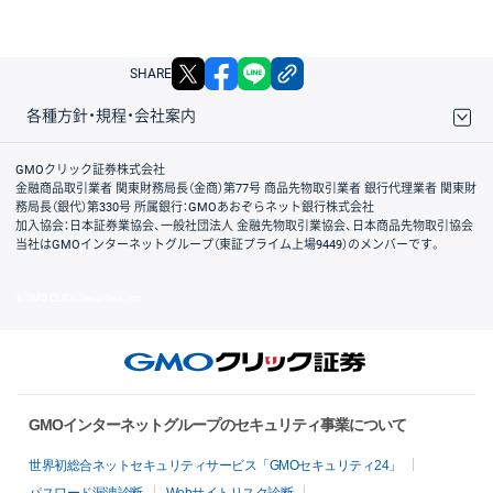
X
facebook
LINE
リンクをコピー
SHARE
各種方針・規程・会社案内
取引規程・約款
サイトマップ
その他のご案内
個人情報保護方針
最良執行方針
サイトのご利用について
ディスクレイマー
信託保全
リスク説明
会社案内
GMOクリック証券株式会社
金融商品取引業者 関東財務局長（金商）第77号 商品先物取引業者 銀行代理業者 関東財
務局長（銀代）第330号 所属銀行：GMOあおぞらネット銀行株式会社
加入協会：日本証券業協会、一般社団法人 金融先物取引業協会、日本商品先物取引協会
当社はGMOインターネットグループ（東証プライム上場9449）のメンバーです。
© GMO CLICK Securities, Inc.
GMOインターネットグループのセキュリティ事業について
世界初総合ネットセキュリティサービス「GMOセキュリティ24」
パスワード漏洩診断
Webサイトリスク診断